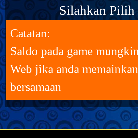
Silahkan Pili
Catatan:
Saldo pada game mungkin 
Web jika anda memainkan
bersamaan