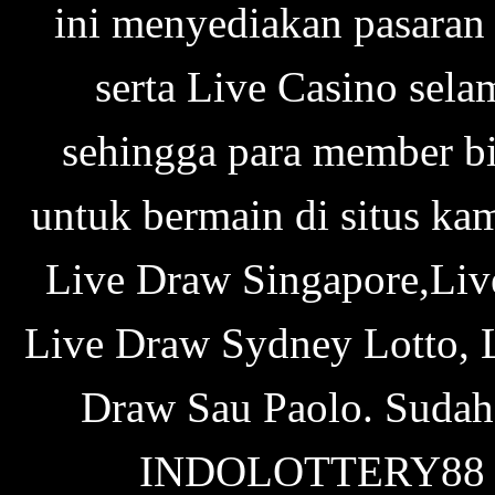
ini menyediakan pasaran 
serta Live Casino sel
sehingga para member bi
untuk bermain di situs ka
Live Draw Singapore,Liv
Live Draw Sydney Lotto, 
Draw Sau Paolo. Sudah 
INDOLOTTERY88 ada